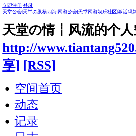
立即注册
登录
天堂公会|天堂の纵横四海|网游公会|天堂网游娱乐社区|激活码
天堂の情┋风流的个人
http://www.tiantang520
享]
[RSS]
空间首页
动态
记录