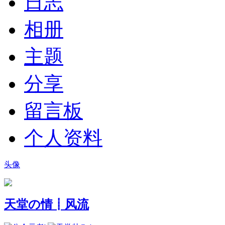
日志
相册
主题
分享
留言板
个人资料
头像
天堂の情┋风流