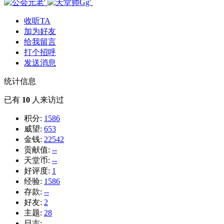
收听TA
加为好友
给我留言
打个招呼
发送消息
统计信息
已有
10
人来访过
积分:
1586
威望:
653
金钱:
22542
贡献值:
--
天堂币:
--
好评度:
1
经验:
1586
存款:
--
好友:
2
主题:
28
日志:
--