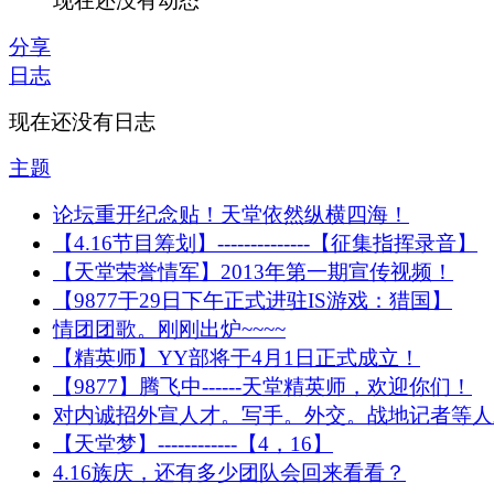
现在还没有动态
分享
日志
现在还没有日志
主题
论坛重开纪念贴！天堂依然纵横四海！
【4.16节目筹划】--------------【征集指挥录音】
【天堂荣誉情军】2013年第一期宣传视频！
【9877于29日下午正式进驻IS游戏：猎国】
情团团歌。刚刚出炉~~~~
【精英师】YY部将于4月1日正式成立！
【9877】腾飞中------天堂精英师，欢迎你们！
对内诚招外宣人才。写手。外交。战地记者等人
【天堂梦】------------【4，16】
4.16族庆，还有多少团队会回来看看？