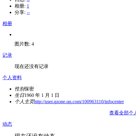
相册:
1
分享:
--
相册
图片数: 4
记录
现在还没有记录
个人资料
性别
保密
生日
1960 年 1 月 1 日
个人主页
http://user.qzone.qq.com/100963110/infocenter
查看全部个
动态