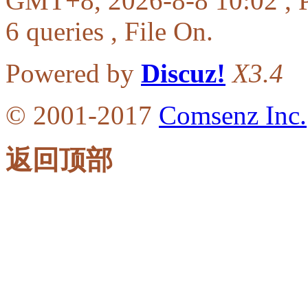
GMT+8, 2026-8-8 10:02
, 
6 queries , File On.
Powered by
Discuz!
X3.4
© 2001-2017
Comsenz Inc.
返回顶部