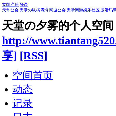
立即注册
登录
天堂公会|天堂の纵横四海|网游公会|天堂网游娱乐社区|激活码
天堂の夕雾的个人空间
http://www.tiantang520
享]
[RSS]
空间首页
动态
记录