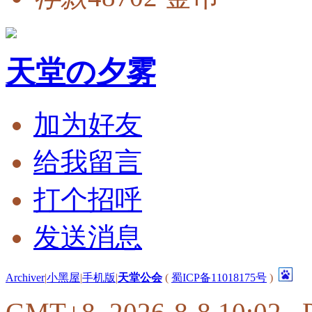
天堂の夕雾
加为好友
给我留言
打个招呼
发送消息
Archiver
|
小黑屋
|
手机版
|
天堂公会
(
蜀ICP备11018175号
)