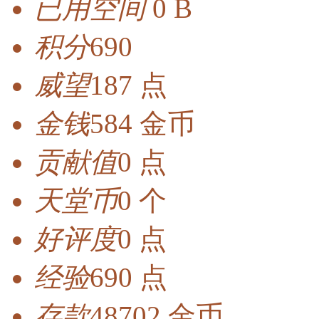
已用空间
0 B
积分
690
威望
187 点
金钱
584 金币
贡献值
0 点
天堂币
0 个
好评度
0 点
经验
690 点
存款
48702 金币