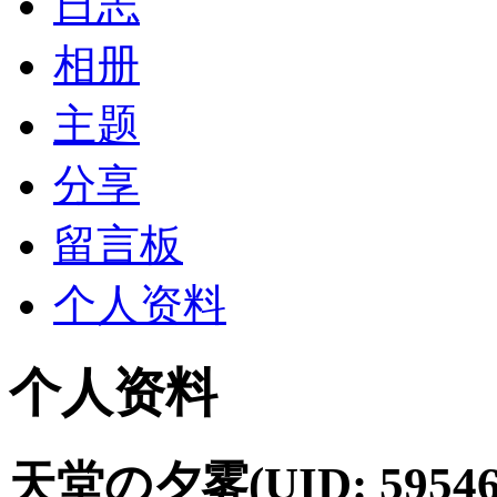
日志
相册
主题
分享
留言板
个人资料
个人资料
天堂の夕雾
(UID: 59546