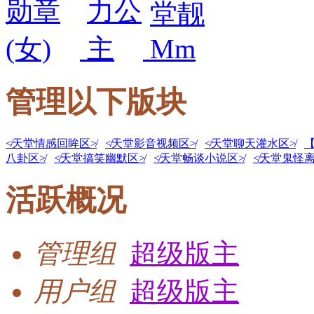
管理以下版块
≮天堂情感回眸区≯
≮天堂影音视频区≯
≮天堂聊天灌水区≯
八卦区≯
≮天堂搞笑幽默区≯
≮天堂畅谈小说区≯
≮天堂鬼怪离
活跃概况
管理组
超级版主
用户组
超级版主